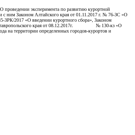
«О проведении эксперимента по развитию курортной
с ним Законом Алтайского края от 01.11.2017 г. № 76-ЗС «О
35-ЗРК/2017 «О введении курортного сбора», Законом
ном Ставропольского края от 08.12.2017г. № 130-кз «О
года на территории определенных городов-курортов и