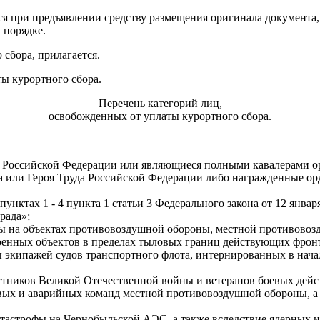
ся при предъявлении средству размещения оригинала документа
 порядке.
сбора, прилагается.
ы курортного сбора.
Перечень категорий лиц,
освобожденных от уплаты курортного сбора.
оя Российской Федерации или являющиеся полными кавалерами о
а или Героя Труда Российской Федерации либо награжденные ор
унктах 1 - 4 пункта 1 статьи 3 Федерального закона от 12 январ
рада»;
ы на объектах противовоздушной обороны, местной противовоз
военных объектов в пределах тыловых границ действующих фро
ы экипажей судов транспортного флота, интернированных в нача
стников Великой Отечественной войны и ветеранов боевых дейс
овых и аварийных команд местной противовоздушной обороны, а
атастрофы на Чернобыльской АЭС, а также вследствие ядерных 