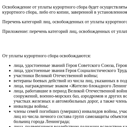
Освобождение от уплаты курортного сбора будет осуществлять
курортного сбора, либо его копии, заверенной в установленном
Перечень категорий лиц, освобожденных от уплаты курортного 
Приложение: перечень категорий лиц, освобожденных от уплат
От уплаты курортного сбора освобождаются:
лица, удостоенные званий Героя Советского Союза, Гер
лица, удостоенные звания Героя Социалистического Труд
участники Великой Отечественной войны;
ветераны боевых действий из числа лиц, указанных в подп
лица, награжденные знаком «Жителю блокадного Ленинг
лица, работавшие в период Великой Отечественной войн
сооружений, военно-морских баз, аэродромов и других 
участках железных и автомобильных дорог, а также член
инвалиды войны;
члены семей погибших (умерших) инвалидов войны, уча
лиц из числа личного состава групп самозащиты объект
больниц города Ленинграда;
лица, подвергшиеся воздействию радиации вследствие к