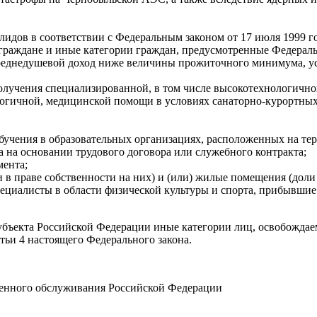
лидов в соответствии с Федеральным законом от 17 июля 1999 
аждане и иные категории граждан, предусмотренные Федеральн
реднедушевой доход ниже величины прожиточного минимума, ус
получения специализированной, в том числе высокотехнологичн
логичной, медицинской помощи в условиях санаторно-курортных 
 обучения в образовательных организациях, расположенных на те
 на основании трудового договора или служебного контракта;
мента;
 в праве собственности на них) и (или) жилые помещения (доли 
пециалисты в области физической культуры и спорта, прибывши
убъекта Российской Федерации иные категории лиц, освобождаем
тьи 4 настоящего Федерального закона.
енного обслуживания Российской Федерации