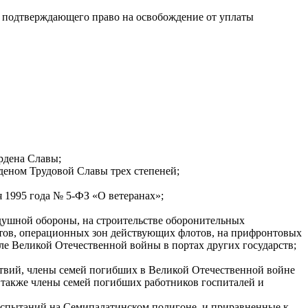
, подтверждающего право на освобождение от уплаты
рдена Славы;
деном Трудовой Славы трех степеней;
я 1995 года № 5-ФЗ «О ветеранах»;
душной обороны, на строительстве оборонительных
нтов, операционных зон действующих флотов, на прифронтовых
ле Великой Отечественной войны в портах других государств;
твий, члены семей погибших в Великой Отечественной войне
 также члены семей погибших работников госпиталей и
испытаний на Семипалатинском полигоне, и приравненные к