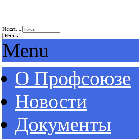
Искать...
Искать
Menu
О Профсоюзе
Новости
Документы