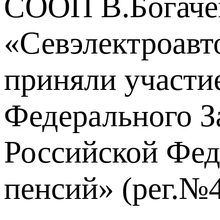
СООП В.Богаче
«Севэлектроавт
приняли участи
Федерального З
Российской Фед
пенсий» (рег.№4