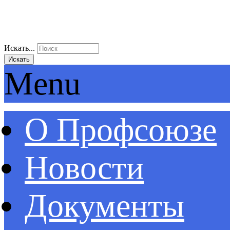
Искать...
Искать
Menu
О Профсоюзе
Новости
Документы