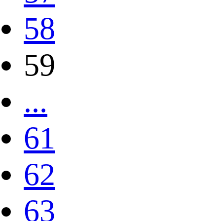
58
59
...
61
62
63