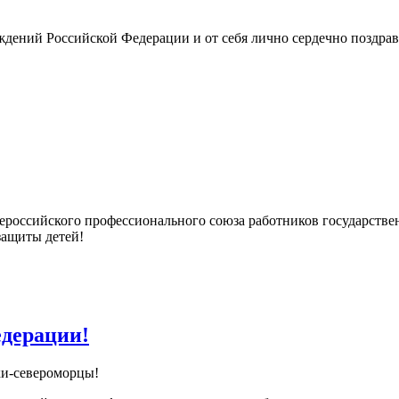
дений Российской Федерации и от себя лично сердечно поздра
ероссийского профессионального союза работников государств
защиты детей!
едерации!
ки-североморцы!