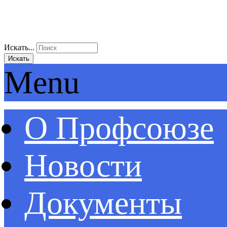
Искать...
Искать
Menu
О Профсоюзе
Новости
Документы